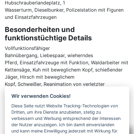
Hubschrauberlandeplatz, 1
Wasserturm, Dieselbunker, Polizeistation mit Figuren
und Einsatzfahrzeugen
Besonderheiten und
funktionstüchtige Details
Vollfunktionsfähiger
Bahnübergang, Liebespaar, wieherndes
Pferd, Einsatzfahrzeuge mit Funktion, Waldarbeiter mit
Kettensäge, Kuh mit beweglichem Kopf, schießender
Jäger, Hirsch mit beweglichem
Kopf, Schweißer, Reanimation von verletzter
Person, Meer mit Badestrand, Seilbahn mit
Wir verwenden Cookies!
Funktion, Schaffner mit Kelle, Gabelstapler mit
Hubfunktion und Licht, Sendemast, Car-System 3
Diese Seite nutzt Website Tracking-Technologien von
Dritten, um ihre Dienste anzubieten, stetig zu
Ampelanlagen
verbessern und Werbung entsprechend der Interessen
der Nutzer anzuzeigen. Ich bin damit einverstanden
und kann meine Einwilligung jederzeit mit Wirkung für
Partner / Links