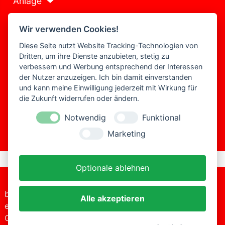
Anlage
Galerie
Wir verwenden Cookies!
Fuhrpark
Diese Seite nutzt Website Tracking-Technologien von
Dritten, um ihre Dienste anzubieten, stetig zu
Shop
verbessern und Werbung entsprechend der Interessen
der Nutzer anzuzeigen. Ich bin damit einverstanden
Presse
und kann meine Einwilligung jederzeit mit Wirkung für
die Zukunft widerrufen oder ändern.
Kontakt
Notwendig
Funktional
Historie
Marketing
Optionale ablehnen
bitte-
+49 (0)2206
Alle akzeptieren
Tel.:
einsteigen
2017
Datenschutzerklärung
GmbH
E-
info@bitte-
Impressum