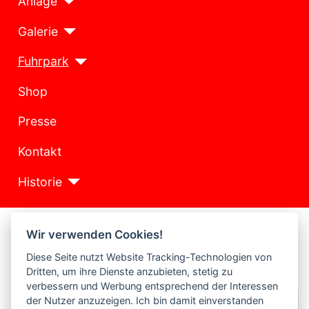
Anlage
Galerie
Fuhrpark
Shop
Presse
Kontakt
Historie
Busse Car System
Wir verwenden Cookies!
Anzeige #
Diese Seite nutzt Website Tracking-Technologien von
Dritten, um ihre Dienste anzubieten, stetig zu
verbessern und Werbung entsprechend der Interessen
der Nutzer anzuzeigen. Ich bin damit einverstanden
Titel
Brekina (161506) MB O 317 (1)