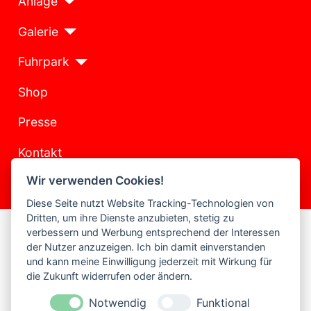
Anlage
Galerie
Fuhrpark
Shop
Presse
Kontakt
Wir verwenden Cookies!
Historie
Diese Seite nutzt Website Tracking-Technologien von
Dritten, um ihre Dienste anzubieten, stetig zu
Frank Werheid
verbessern und Werbung entsprechend der Interessen
der Nutzer anzuzeigen. Ich bin damit einverstanden
Geb. 1973
und kann meine Einwilligung jederzeit mit Wirkung für
die Zukunft widerrufen oder ändern.
aus Refrath
Notwendig
Funktional